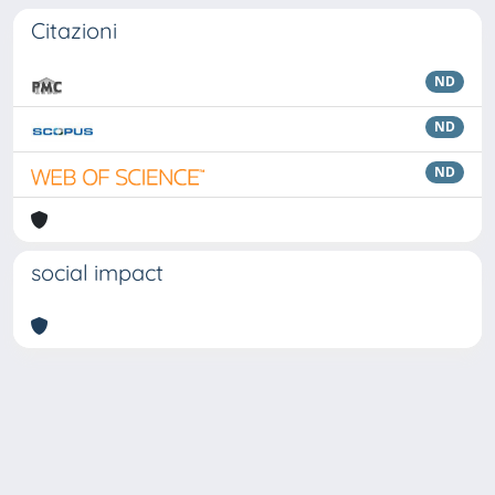
Citazioni
ND
ND
ND
social impact