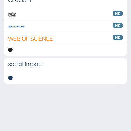
ND
ND
ND
social impact