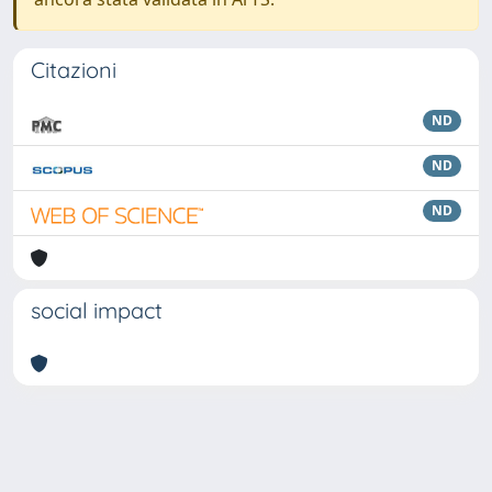
Citazioni
ND
ND
ND
social impact