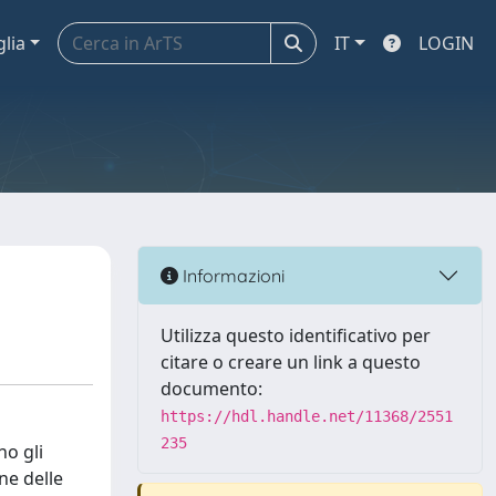
glia
IT
LOGIN
Informazioni
Utilizza questo identificativo per
citare o creare un link a questo
documento:
https://hdl.handle.net/11368/2551
235
no gli
ne delle