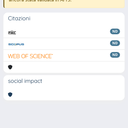
Citazioni
ND
ND
ND
social impact