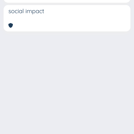
social impact
Copyright © 2026
Università degli Studi Trieste |
Dove
siamo
|
Privacy
Piazzale Europa,1 34127 Trieste, Italia -
Tel. +39 040.558.7111 - P.IVA 00211830328