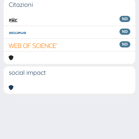
Citazioni
ND
ND
ND
social impact