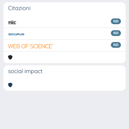
Citazioni
ND
ND
ND
social impact