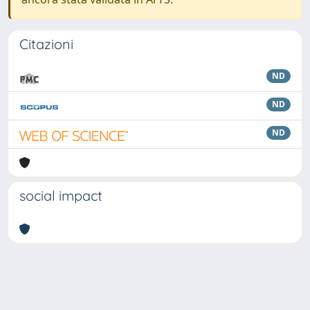
Citazioni
ND
ND
ND
social impact