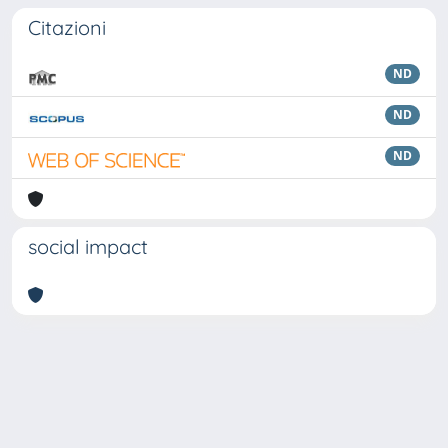
Citazioni
ND
ND
ND
social impact