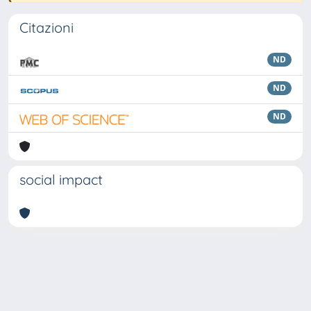
Citazioni
ND
ND
ND
social impact