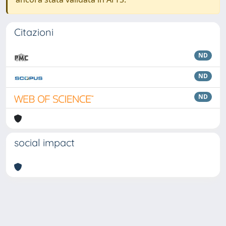
Citazioni
ND
ND
ND
social impact