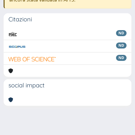
Citazioni
ND
ND
ND
social impact