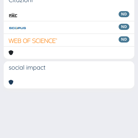
ND
ND
ND
social impact