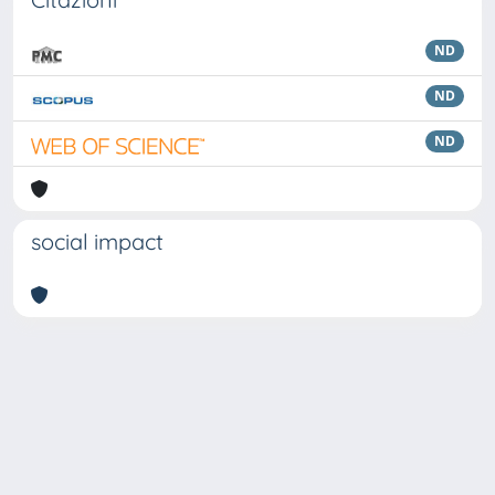
ND
ND
ND
social impact