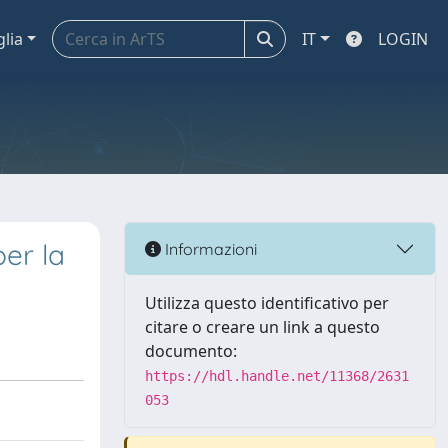
glia
IT
LOGIN
per la
Informazioni
Utilizza questo identificativo per
citare o creare un link a questo
documento:
https://hdl.handle.net/11368/2631
053