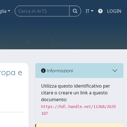
glia
IT
LOGIN
uropa e
Informazioni
Utilizza questo identificativo per
citare o creare un link a questo
documento:
https://hdl.handle.net/11368/2635
107