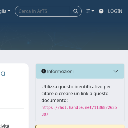
glia
IT
LOGIN
la
Informazioni
Utilizza questo identificativo per
citare o creare un link a questo
documento:
https://hdl.handle.net/11368/2635
307
ività