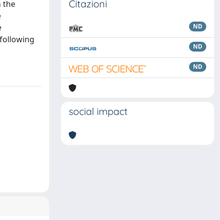
Citazioni
h the
e
e
ND
 following
ND
ND
social impact