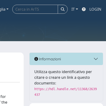
glia
IT
LOGIN
Informazioni
Utilizza questo identificativo per
citare o creare un link a questo
documento:
https://hdl.handle.net/11368/2639
437
 for
 the