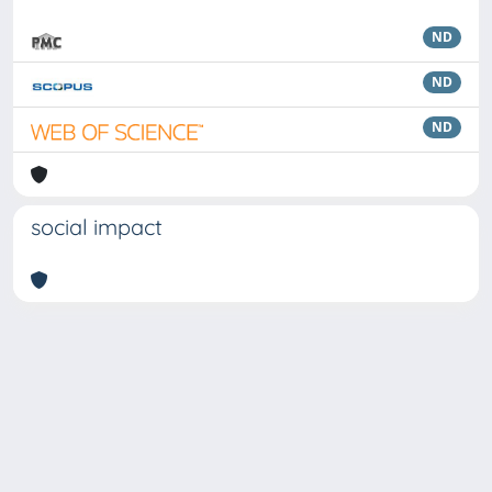
ND
ND
ND
social impact