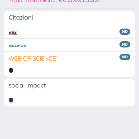
https://hdl.handle.net/11368/2721293
Citazioni
ND
ND
ND
social impact