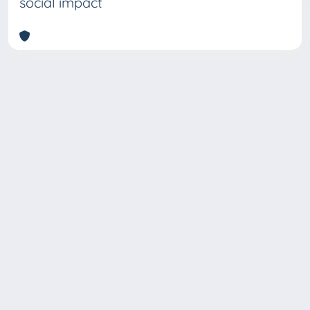
social impact
Copyright © 2026
Università degli Studi Trieste |
Dove
siamo
|
Privacy
Piazzale Europa,1 34127 Trieste, Italia -
Tel. +39 040.558.7111 - P.IVA 00211830328
- C.F. 80013890324 - P.E.C.: