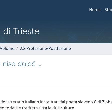
Home
Sfo
 di Trieste
n Volume
2.2 Prefazione/Postfazione
e niso daleč …
o letterario italiano instaurati dal poeta sloveno Ciril Zlob
ditoriale e traduttiva tra le due culture.