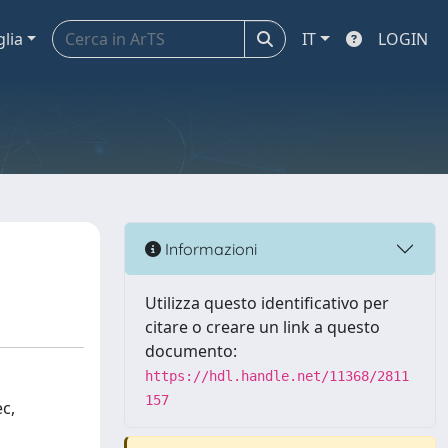
glia
IT
LOGIN
Informazioni
Utilizza questo identificativo per
citare o creare un link a questo
documento:
https://hdl.handle.net/11368/2811
157
ec,