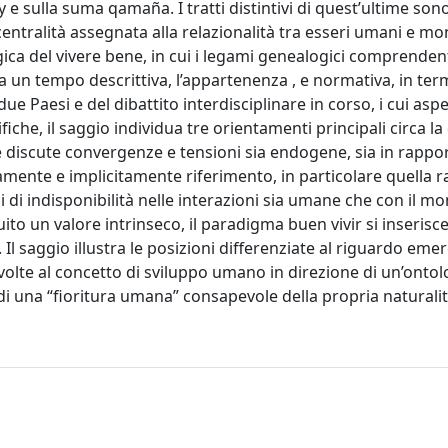
 sulla suma qamaña. I tratti distintivi di quest’ultime sono
centralità assegnata alla relazionalità tra esseri umani e m
ca del vivere bene, in cui i legami genealogici comprendenti
 un tempo descrittiva, l’appartenenza , e normativa, in term
due Paesi e del dibattito interdisciplinare in corso, i cui aspe
fiche, il saggio individua tre orientamenti principali circa la
 ne discute convergenze e tensioni sia endogene, sia in rappo
amente e implicitamente riferimento, in particolare quella r
i di indisponibilità nelle interazioni sia umane che con il m
uito un valore intrinseco, il paradigma buen vivir si inserisce
 Il saggio illustra le posizioni differenziate al riguardo emer
ivolte al concetto di sviluppo umano in direzione di un’ontol
 di una “fioritura umana” consapevole della propria naturalit