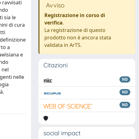
 ravvisati
Avviso
ondo
Registrazione in corso di
 sia le
verifica
.
ini di cura
La registrazione di questo
tti
prodotto non è ancora stata
 definizione
validata in ArTS.
rto a
awlsiana e
ondo
Citazioni
 nel
genti nelle
ND
ogia
à.
ND
ND
social impact