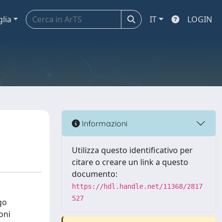
glia
IT
LOGIN
Informazioni
Utilizza questo identificativo per
citare o creare un link a questo
documento:
https://hdl.handle.net/11368/2817
527
go
oni