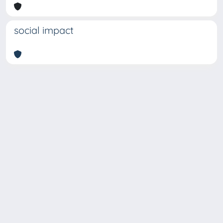
social impact
Copyright © 2026
Università degli Studi Trieste |
Dove
siamo
|
Privacy
Piazzale Europa,1 34127 Trieste, Italia -