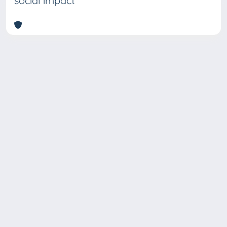
social impact
Copyright © 2026
Università degli Studi Trieste |
Dove
siamo
|
Privacy
Piazzale Europa,1 34127 Trieste, Italia -
Tel. +39 040.558.7111 - P.IVA 00211830328
- C.F. 80013890324 - P.E.C.: