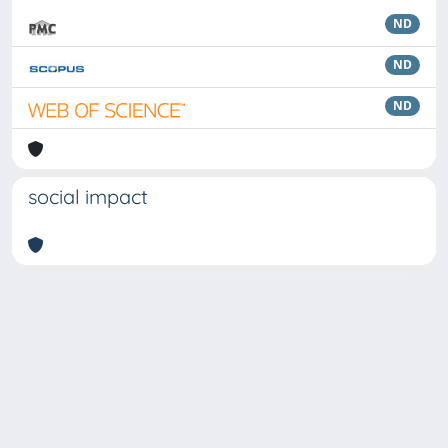
ND
ND
ND
social impact