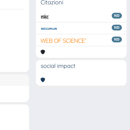
Citazioni
ND
ND
ND
social impact