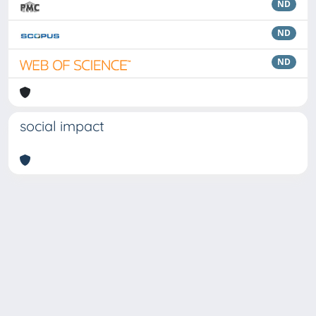
ND
ND
ND
social impact