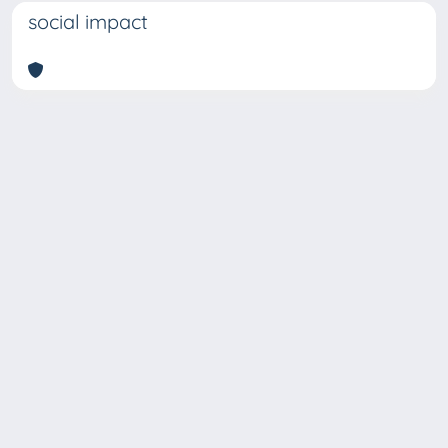
social impact
Copyright © 2026
Università degli Studi Trieste |
Dove
siamo
|
Privacy
Piazzale Europa,1 34127 Trieste, Italia -
Tel. +39 040.558.7111 - P.IVA 00211830328