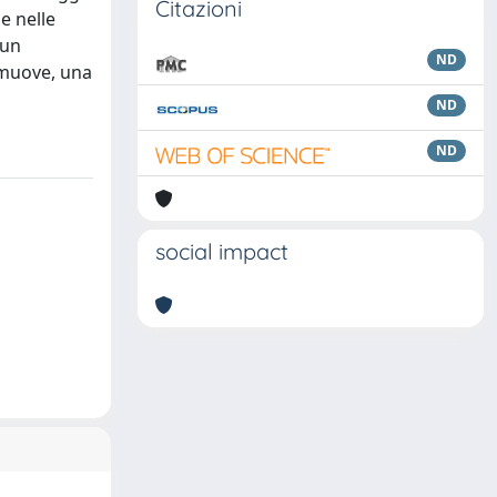
Citazioni
e nelle
 un
ND
romuove, una
ND
ND
social impact