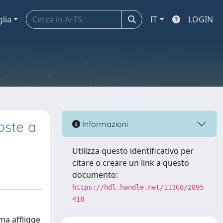
glia
IT
LOGIN
oste a
Informazioni
Utilizza questo identificativo per
citare o creare un link a questo
documento:
https://hdl.handle.net/11368/2895
418
ma affligge