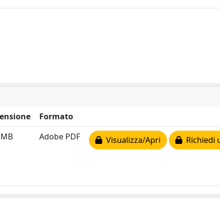
ensione
Formato
4 MB
Adobe PDF
Visualizza/Apri
Richiedi 