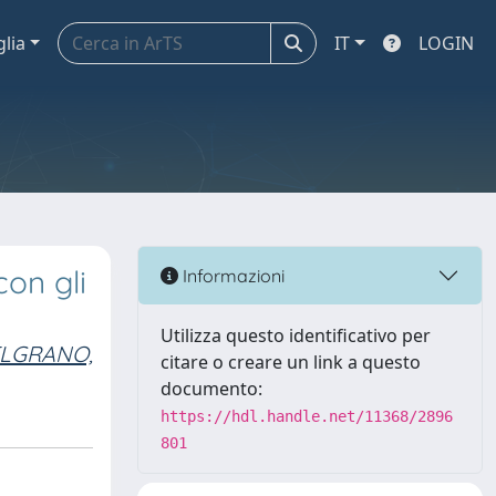
glia
IT
LOGIN
con gli
Informazioni
Utilizza questo identificativo per
LGRANO,
citare o creare un link a questo
documento:
https://hdl.handle.net/11368/2896
801