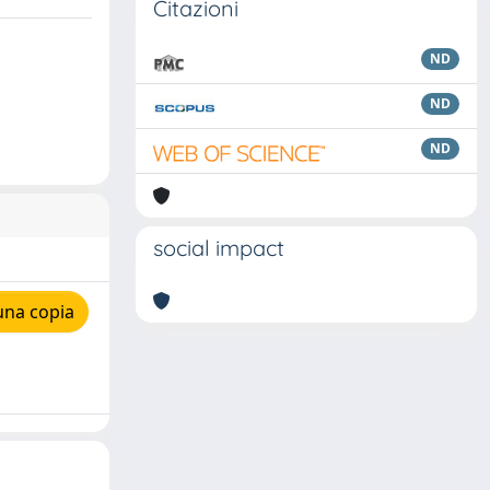
Citazioni
ND
ND
ND
social impact
una copia