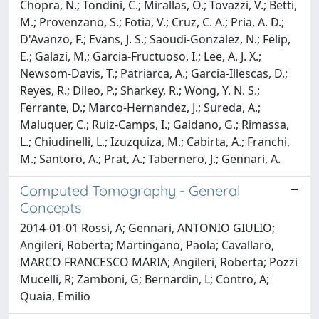
Chopra, N.; Tondini, C.; Mirallas, O.; Tovazzi, V.; Betti,
M.; Provenzano, S.; Fotia, V.; Cruz, C. A.; Pria, A. D.;
D'Avanzo, F.; Evans, J. S.; Saoudi-Gonzalez, N.; Felip,
E.; Galazi, M.; Garcia-Fructuoso, I.; Lee, A. J. X.;
Newsom-Davis, T.; Patriarca, A.; Garcia-Illescas, D.;
Reyes, R.; Dileo, P.; Sharkey, R.; Wong, Y. N. S.;
Ferrante, D.; Marco-Hernandez, J.; Sureda, A.;
Maluquer, C.; Ruiz-Camps, I.; Gaidano, G.; Rimassa,
L.; Chiudinelli, L.; Izuzquiza, M.; Cabirta, A.; Franchi,
M.; Santoro, A.; Prat, A.; Tabernero, J.; Gennari, A.
Computed Tomography - General
Concepts
2014-01-01 Rossi, A; Gennari, ANTONIO GIULIO;
Angileri, Roberta; Martingano, Paola; Cavallaro,
MARCO FRANCESCO MARIA; Angileri, Roberta; Pozzi
Mucelli, R; Zamboni, G; Bernardin, L; Contro, A;
Quaia, Emilio