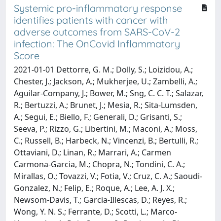
Systemic pro-inflammatory response
identifies patients with cancer with
adverse outcomes from SARS-CoV-2
infection: The OnCovid Inflammatory
Score
2021-01-01 Dettorre, G. M.; Dolly, S.; Loizidou, A.;
Chester, J.; Jackson, A.; Mukherjee, U.; Zambelli, A.;
Aguilar-Company, J.; Bower, M.; Sng, C. C. T.; Salazar,
R.; Bertuzzi, A.; Brunet, J.; Mesia, R.; Sita-Lumsden,
A.; Segui, E.; Biello, F.; Generali, D.; Grisanti, S.;
Seeva, P.; Rizzo, G.; Libertini, M.; Maconi, A.; Moss,
C.; Russell, B.; Harbeck, N.; Vincenzi, B.; Bertulli, R.;
Ottaviani, D.; Linan, R.; Marrari, A.; Carmen
Carmona-Garcia, M.; Chopra, N.; Tondini, C. A.;
Mirallas, O.; Tovazzi, V.; Fotia, V.; Cruz, C. A.; Saoudi-
Gonzalez, N.; Felip, E.; Roque, A.; Lee, A. J. X.;
Newsom-Davis, T.; Garcia-Illescas, D.; Reyes, R.;
Wong, Y. N. S.; Ferrante, D.; Scotti, L.; Marco-