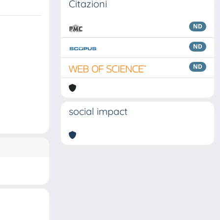
Citazioni
ND
ND
ND
social impact