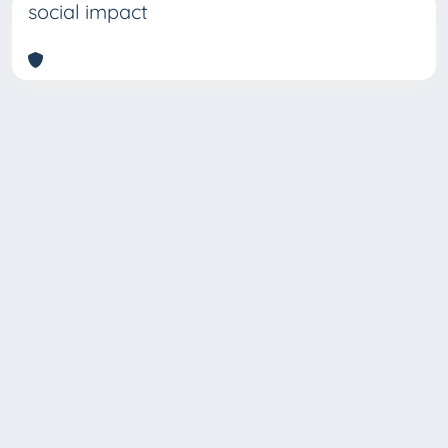
social impact
Copyright © 2026
Università degli Studi Trieste |
Dove
siamo
|
Privacy
Piazzale Europa,1 34127 Trieste, Italia -
Tel. +39 040.558.7111 - P.IVA 00211830328
- C.F. 80013890324 - P.E.C.: