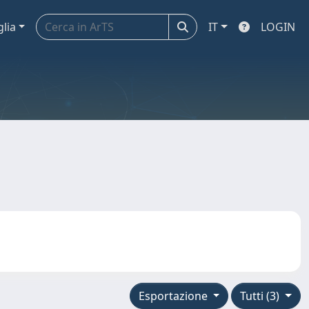
glia
IT
LOGIN
Esportazione
Tutti (3)