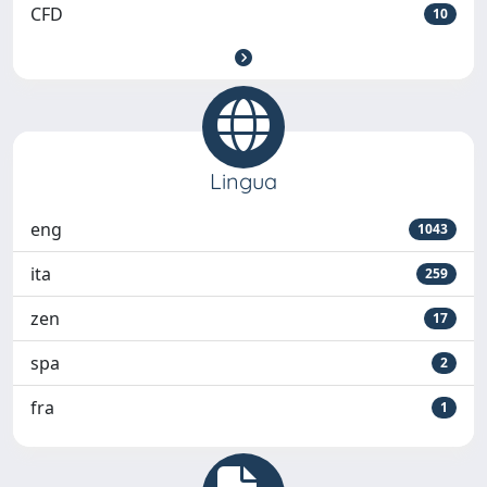
CFD
10
Lingua
eng
1043
ita
259
zen
17
spa
2
fra
1