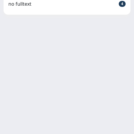
no fulltext
4
Copyright © 2026
Università degli Studi Trieste |
Dove
siamo
|
Privacy
Piazzale Europa,1 34127 Trieste, Italia -
Tel. +39 040.558.7111 - P.IVA 00211830328
- C.F. 80013890324 - P.E.C.:
ateneo@pec.units.it