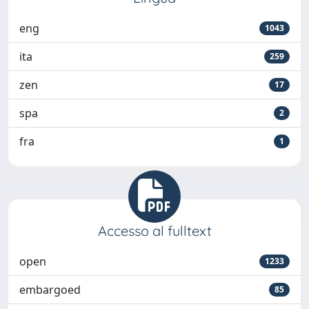
eng
1043
ita
259
zen
17
spa
2
fra
1
Accesso al fulltext
open
1233
embargoed
85