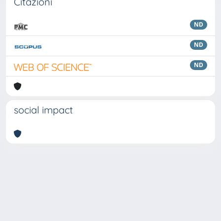
Citazioni
ND
ND
ND
social impact