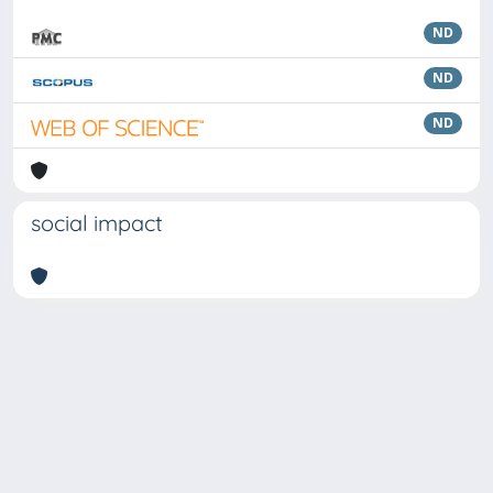
ND
ND
ND
social impact