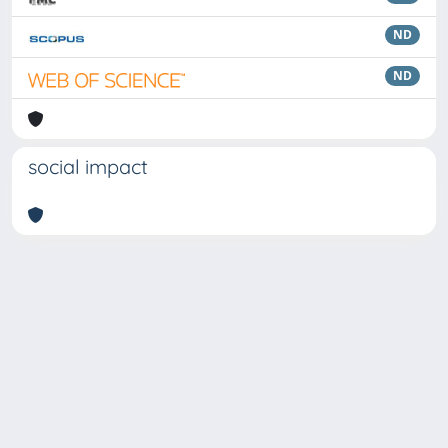
ND
ND
social impact