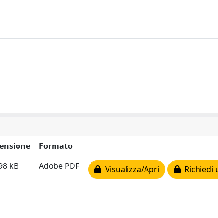
ensione
Formato
98 kB
Adobe PDF
Visualizza/Apri
Richiedi 