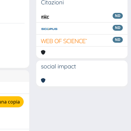
Citazioni
ND
ND
ND
social impact
una copia