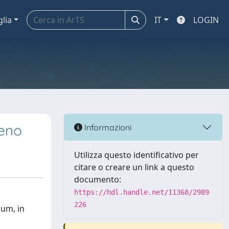
glia
IT
LOGIN
leno
Informazioni
Utilizza questo identificativo per
citare o creare un link a questo
documento:
https://hdl.handle.net/11368/2989
226
cum, in