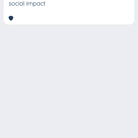
social impact
Copyright © 2026
Università degli Studi Trieste |
Dove
siamo
|
Privacy
Piazzale Europa,1 34127 Trieste, Italia -
Tel. +39 040.558.7111 - P.IVA 00211830328
- C.F. 80013890324 - P.E.C.: