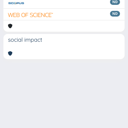
ND
ND
social impact