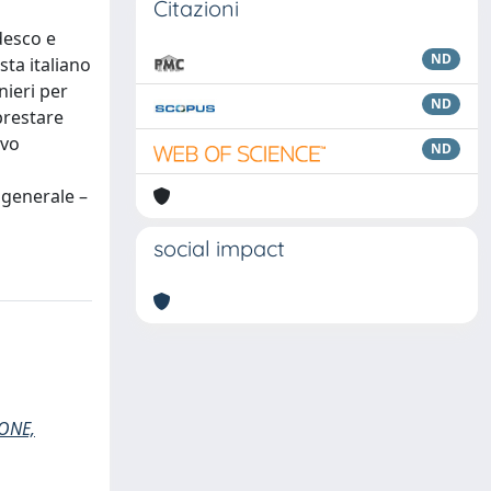
Citazioni
desco e
ND
sta italiano
nieri per
ND
prestare
ivo
ND
 generale –
social impact
ONE,