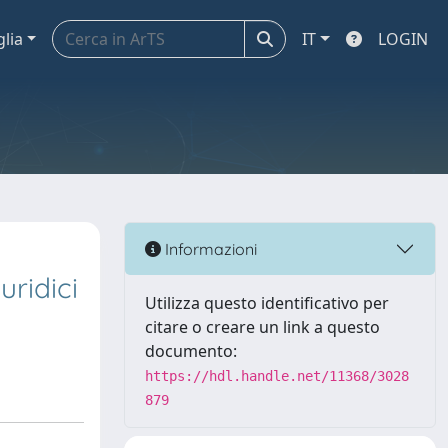
glia
IT
LOGIN
Informazioni
uridici
Utilizza questo identificativo per
citare o creare un link a questo
documento:
https://hdl.handle.net/11368/3028
879