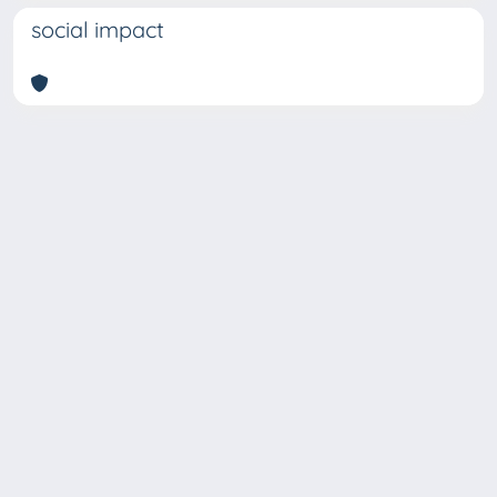
social impact
Copyright © 2026
Università degli Studi Trieste |
Dove
siamo
|
Privacy
Piazzale Europa,1 34127 Trieste, Italia -
Tel. +39 040.558.7111 - P.IVA 00211830328