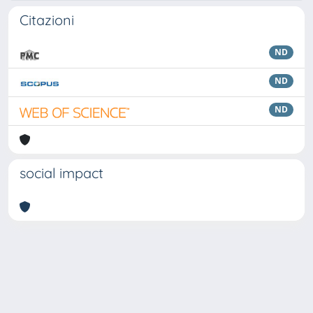
Citazioni
ND
ND
ND
social impact