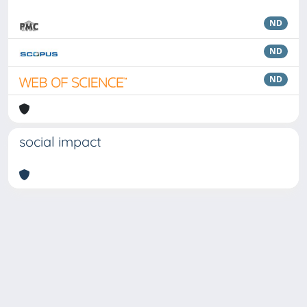
ND
ND
ND
social impact