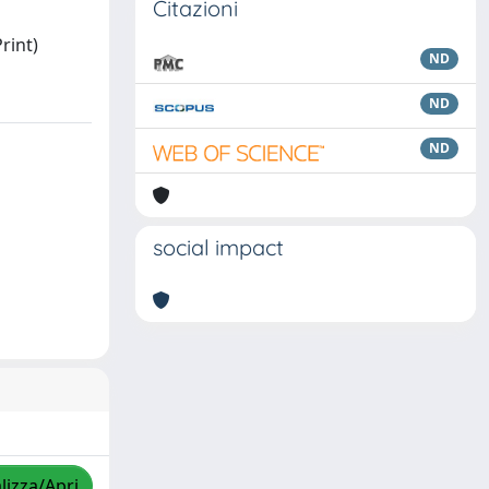
Citazioni
rint)
ND
ND
ND
social impact
lizza/Apri