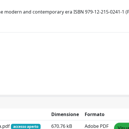
the modern and contemporary era ISBN 979-12-215-0241-1 (P
Dimensione
Formato
a.pdf
670.76 kB
Adobe PDF
accesso aperto
Visua